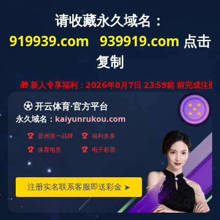
ld登录入口
关于我们
质量安全
工