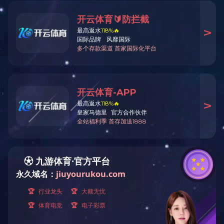
新闻动态
/
首页
>
新闻中心
>
NEWS
公司新闻