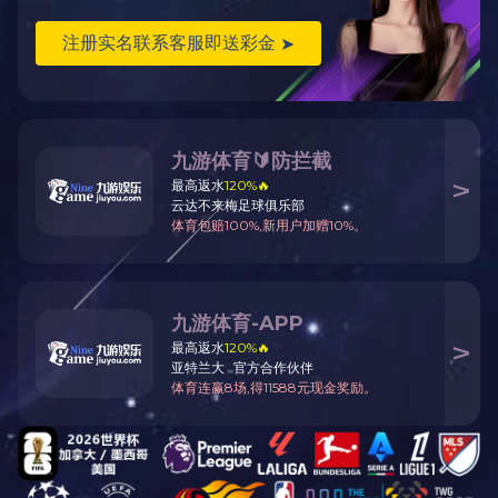
3月28日，
行业动态
对该项目的质
扎实做好安全生
文化活动
爱游戏ayx|登录官网
|
九游·体育
|
开云综合体
育
|
乐动网页版
|
华体会买球
|
安博·体育（中
国）官方网站
|
MK在线平台
|
九游体育平台官
方网站
|
华体会网页版
|