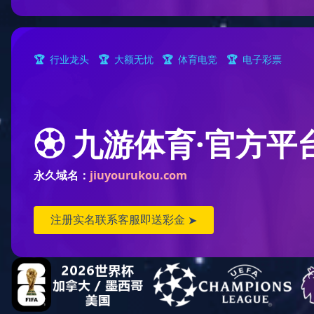
新闻动态
/
首页
NEWS
公司新闻