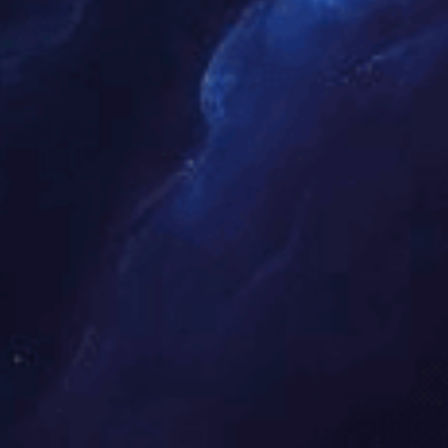
施工进度逐层配置灭火器。灭火器应加强日常管
避免日光暴晒和强辐射热。
施工现场的备用发电机房及变、配电房、水泵房、
然采光的作业场所及疏散通道、高度超过
100
米
的室内疏散通道、避难层（间）以及发生火灾时
作的其他场所应当配置应急照明。
灭火应急救援设施管理
施工现场应设置临时消防车道，并宜设置为环形，
环形车道确有困难时，应在消防车道尽端设置尺
2
米
×12
米的回车场。消防车通道的净宽度和净空
施应能承受消防车通
力及工作荷载。
临时消防车道的右侧应设置消防车行进路线指示标
不得在消防车道上设置构筑物、建筑材料等障碍
消防车通道上方、临时消防救援场地设置妨碍消
架空管线、树木等障碍物。