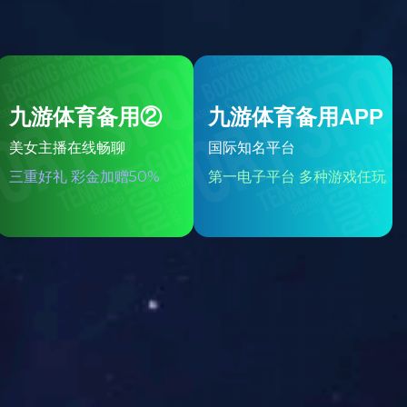
，对消
同时应
现场消
防安全
订立消
包范围
。
应确定
构负责