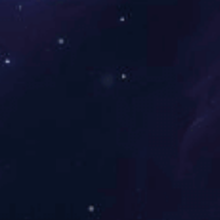
★
3
部位
应能
★
4
堵塞
四、
1
、
材料
临时
防安
管理
2
、
区和
爆危
★
3
易爆