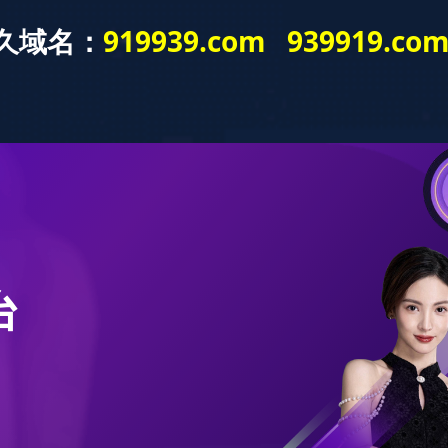
工程案例
招标投标
采购平台