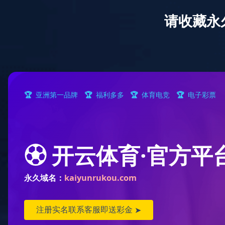
ld登录入口
关于我们
质量安全