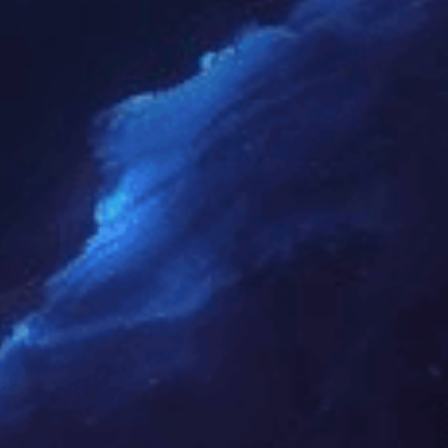
器材。
程中，
差距
水池、
施完好。
端接
房操作
用房、
器，且
现场应