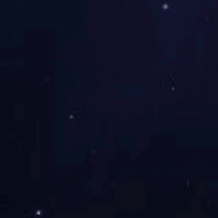
应明
4
、
结构
搭设
★
5
板基
聚苯
间、
变配
五、
★
1
和人
人，
离，
火施
的消