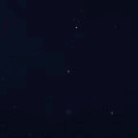
燃材料
禁使用
。
6
、临时宿舍、办公用房不应与厨房操作
员住宿。
场监护
盖或隔
工。动
实相应
火作业。