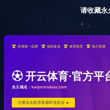
ld登录入口
关于我们
质量安全