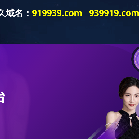
工程案例
招标投标
采购平台