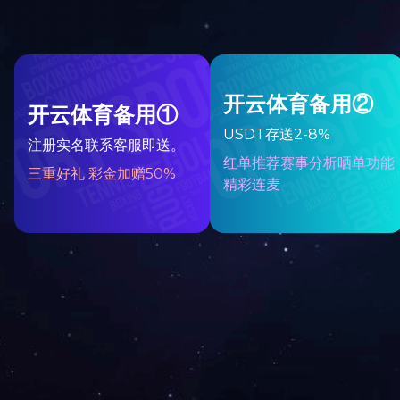
商业建筑
办公大楼
爱游戏ayx|登录官网
|
九游·体育
|
开云综合体
育
|
乐动网页版
|
华体会买球
|
安博·体育（中
国）官方网站
|
MK在线平台
|
九游体育平台官
方网站
|
华体会网页版
|