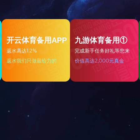
省装配式混凝土结构建筑施工安全管理办法（试行）
省装配式混凝土结构建筑施工质量管理办法（试行）
组织设计编制
投标
季（期）施工
装修工程
架工程