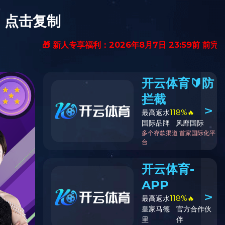
新闻中心
人才招聘
联系我们