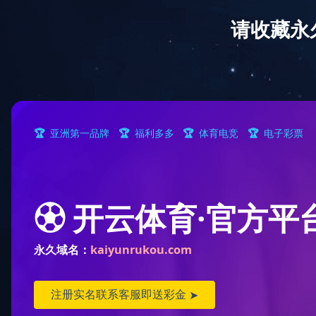
ld登录入口
关于我们
质量安全