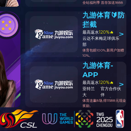
2020/6/25