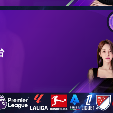
>
住宅案例
>
绥中·碧海云天