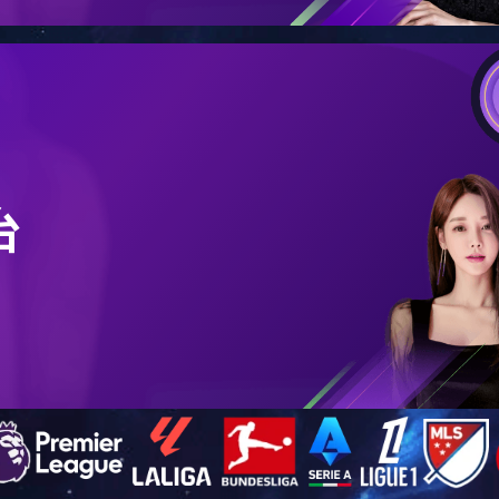
>
住宅案例
>
紫金花园