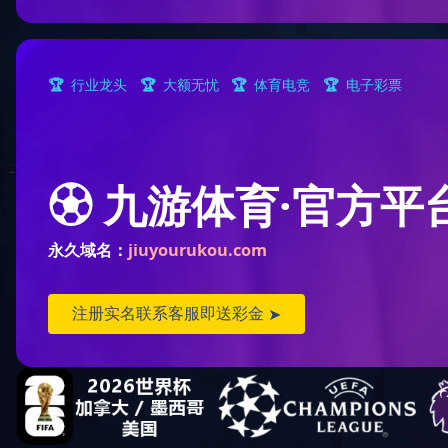
工程案例
/
首页
PROJECTS
住宅案例