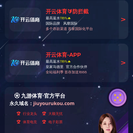
工程案例
/
首页
>
住宅案例
>
PROJECTS
住宅案例