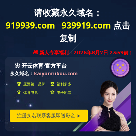
ld登录入口
关于我们
质量安全
工