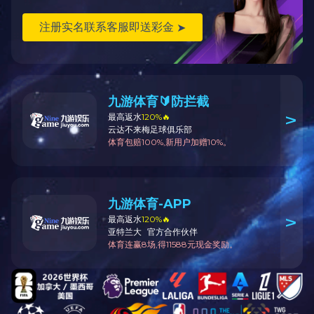
商业建筑
办公大楼
爱游戏ayx|登录官网
|
九游·体育
|
开云综合体
育
|
乐动网页版
|
华体会买球
|
安博·体育（中
国）官方网站
|
MK在线平台
|
九游体育平台官
方网站
|
华体会网页版
|