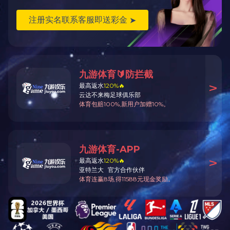
商业建筑
办公大楼
爱游戏ayx|登录官网
|
九游·体育
|
开云综合体
育
|
乐动网页版
|
华体会买球
|
安博·体育（中
国）官方网站
|
MK在线平台
|
九游体育平台官
方网站
|
华体会网页版
|