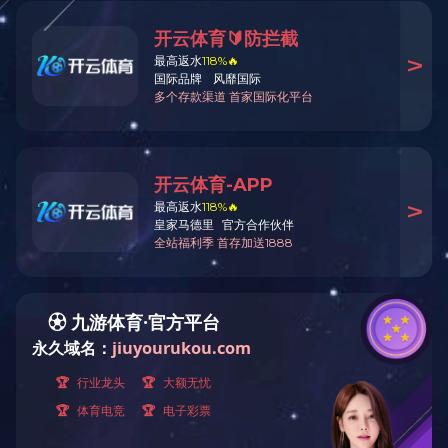
工程案例
/
首页
>
工程案例
>
PROJECTS
住宅案例