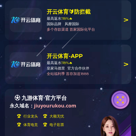
工程案例
/
首页
>
工程案例
>
PROJECTS
住宅案例