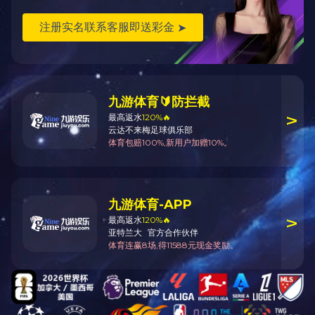
商业建筑
办公大楼
爱游戏ayx|登录官网
|
九游·体育
|
开云综合体
育
|
乐动网页版
|
华体会买球
|
安博·体育（中
国）官方网站
|
MK在线平台
|
九游体育平台官
方网站
|
华体会网页版
|